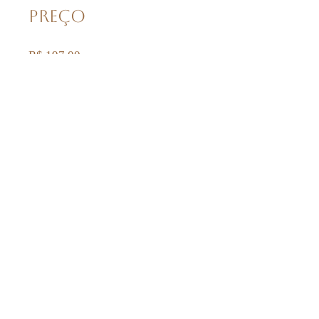
Preço
R$ 197,00
FAZER INSCRIÇÃO
© 2025 by Samadhi Co.
Auxiliando a sua conexão desde 2016.
SAMADHI CO.
CPNJ:
39.479.279
/0001-73
co.samadhi@gmail.com
(13) 99803-4129